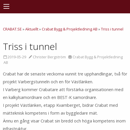
CRABAT.SE
»
Aktuellt
»
Crabat Bygg & Projektledning AB
»
Triss i tunnel
Triss i tunnel
2019-05-29
Christer Bergström
Crabat Bygg & Projektledning
AB
Crabat har de senaste veckorna vunnit tre upphandlingar, två för
projekt Varbergstunneln och en för Västlänken.
I Varberg kommer Crabatare att förstärka organisationen med
en kalkylsamordnare och en BEST-K samordnare.
I projekt Västlänken, etapp Kvarnberget, bidrar Crabat med
mätteknisk kompetens i form av byggledare mät.
Ännu en gång visar Crabat sin bredd och höga kompetens inom
infrastruktur.