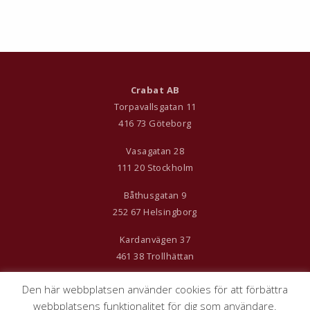
Crabat AB
Torpavallsgatan 11
416 73 Göteborg
Vasagatan 28
111 20 Stockholm
Båthusgatan 9
252 67 Helsingborg
Kardanvägen 37
461 38 Trollhättan
Den här webbplatsen använder cookies för att förbättra
webbplatsens funktionalitet för dig som användare.