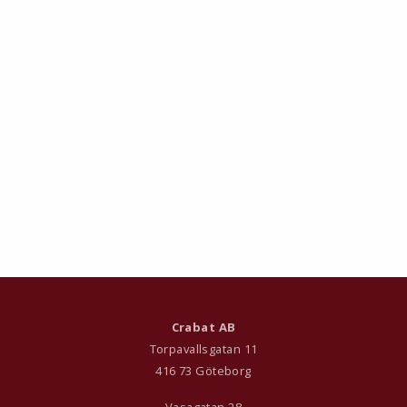
Crabat AB
Torpavallsgatan 11
416 73 Göteborg
Vasagatan 28