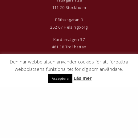
111 20 Stockholm
Båthusgatan 9
252 67 Helsingborg
Kardanvägen 37
461 38 Trollhättan
Den här webbplatsen använder cookies för att förbättra
webbplatsens funktionalitet för dig som användare.
Läs mer
Acceptera
© 2026 Crabat AB. Alla rättigheter
reserverade.
Webb & Design:
AID Solutions Väst